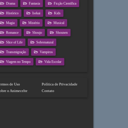
Drama
Fantasia
Ficção Científica
Histórico
Isekai
Kids
Magia
Mistério
Musical
Romance
Shoujo
Shounen
Slice of Life
Sobrenatural
Transmigração
Vampiros
Viagem no Tempo
Vida Escolar
ermos de Uso
Política de Privacidade
obre o Animecelte
Contato