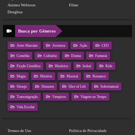
Animes Webtoon
Filme
Donghua
Busca por Gêneros
Artes Marciais
Aventura
Ação
CEO
Comédia
Culinária
Drama
Fantasia
Ficção Científica
Histórico
Isekai
Kids
Magia
Mistério
Musical
Romance
Shoujo
Shounen
Slice of Life
Sobrenatural
Transmigração
Vampiros
Viagem no Tempo
Vida Escolar
Termos de Uso
Política de Privacidade