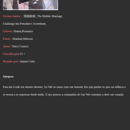
Outros títulos
:
隱婚新娘, The Hidden Marriage,
Challenge the President's Sweetheart,
Gênero
: Drama,Romance
Fonte
: Manhuá,Webtoon
Autor
:YuGu Comics
Classificação
:13 +
Postado por
: Janime Celte
Sinopse:
Para dar à mãe um enterro decente, Su Wei se casou com um homem frio que perdeu os pais na infância e
se recusa a se expressar desde então. E aos poucos a companhia de Sue Wei começou a abrir seu coração.