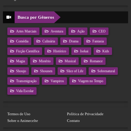
Busca por Gêneros
Artes Marciais
Aventura
Ação
CEO
Comédia
Culinária
Drama
Fantasia
Ficção Científica
Histórico
Isekai
Kids
Magia
Mistério
Musical
Romance
Shoujo
Shounen
Slice of Life
Sobrenatural
Transmigração
Vampiros
Viagem no Tempo
Vida Escolar
Termos de Uso
Política de Privacidade
Sobre o Animecelte
Contato