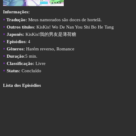
Informações:
▪
Tradução:
Meus namorados são doces de hortelã.
▪
Outros títulos
: KisKis! Wo De Nan You Shi Bo He Tang
▪
Japonês:
KisKis!我的男友是薄荷糖
▪
Episódios
: 4
▪
Gêneros:
Harém reverso, Romance
▪
Duração
:5 min.
▪
Classificação:
Livre
▪
Status:
Concluído
Lista dos Episódios