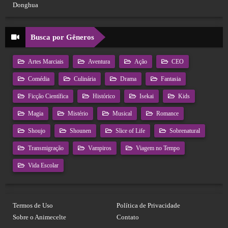
Donghua
Busca por Gêneros
Artes Marciais
Aventura
Ação
CEO
Comédia
Culinária
Drama
Fantasia
Ficção Científica
Histórico
Isekai
Kids
Magia
Mistério
Musical
Romance
Shoujo
Shounen
Slice of Life
Sobrenatural
Transmigração
Vampiros
Viagem no Tempo
Vida Escolar
Termos de Uso
Política de Privacidade
Sobre o Animecelte
Contato